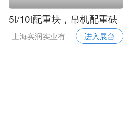
5t/10t配重块，吊机配重砝
码
上海实润实业有
进入展台
限公司