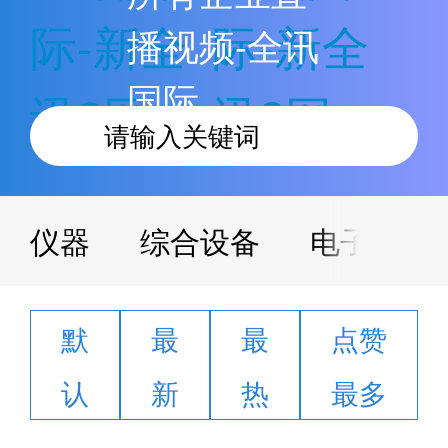
际-新全
际-新全
播视频-全讯
国际
讯2网
讯2网
仪器
综合设备
电子电工
默
最
最
点赞
认
新
热
最多