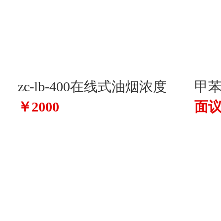
zc-lb-400在线式油烟浓度
甲
￥2000
面
监测仪