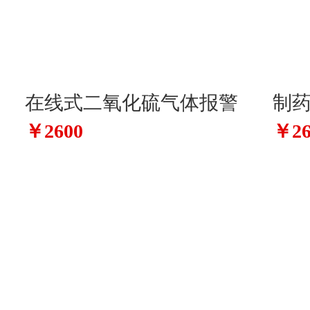
在线式二氧化硫气体报警
制
￥2600
￥26
器
警