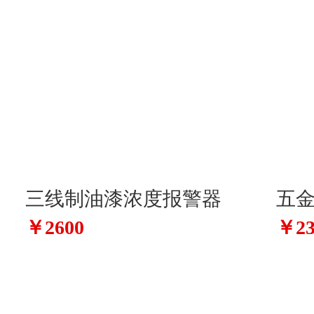
三线制油漆浓度报警器
五
￥2600
￥23