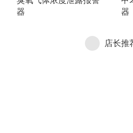
臭氧气体浓度泄露报警
甲
器
器
店长推