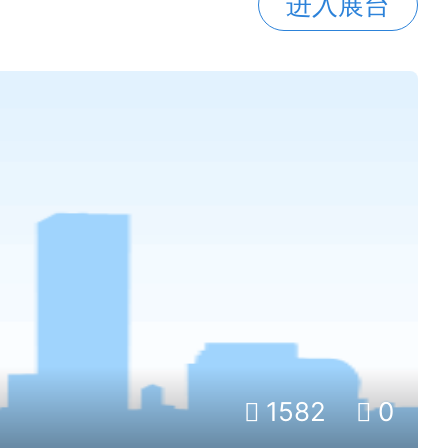
进入展台
1582
0