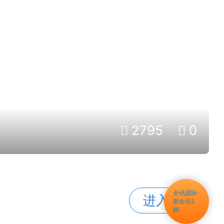
2795
0
全讯国际-
进入展台
新全讯2
网