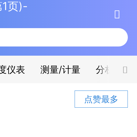
页)-
度仪表
测量/计量
分析检测
点赞最多