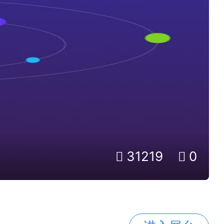
31219
0