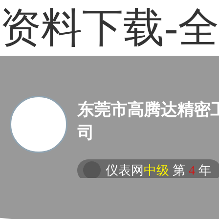
资料下载-
东莞市高腾达精密
司
仪表网
中级
第
4
年