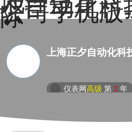
地理位置－
夕自动化科
公司手机版
际
上海正夕自动化科
仪表网
高级
第
2
年