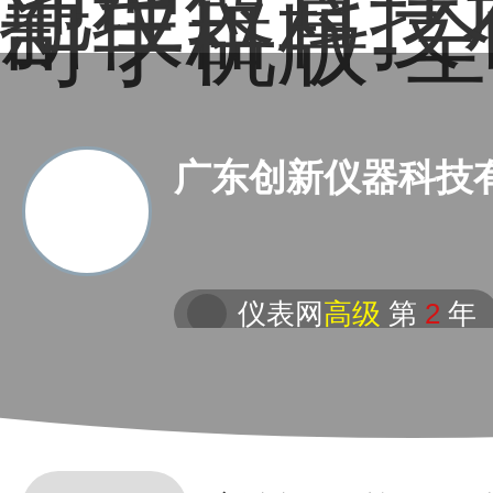
地理位置－
新仪器科技
司手机版-
广东创新仪器科技
仪表网
高级
第
2
年