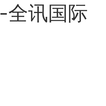
-全讯国际
达