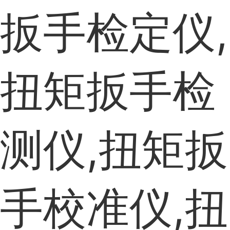
扳手检定仪,
扭矩扳手检
测仪,扭矩扳
手校准仪,扭