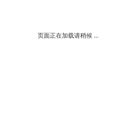
可燃气体报警控制器，分线气体报警控制器是我公司独立研发的功能
山东多瑞电子科技有限公司
初
级
机架安装型气体报警控制器（美国ist）
页面正在加载请稍候 ...
mp24机架安装型气体报警控制器（美国ist）mp24是机架安装版本的
m
北京菁美瑞科技有限公司
初
级
气体报警控制器 型号：zdsaf-3000
气体报警器用于检测环境空气中待测气体的浓度，可带多个检测不同
北京中慧天诚科技有限公司
初
级
总线制气体检测报警系统控制器
突破了原有的输入信号和输出控制信号一对一的关系，使系统的编程
北京百万电子科技中心
初
级
在线气体报警主机控制器 多点监控气体报警控制器 可燃性
气体液体蒸汽毒性气体浓度控制器
在线气体报警主机控制器 多点监控气体报警控制器 可燃性气体液体