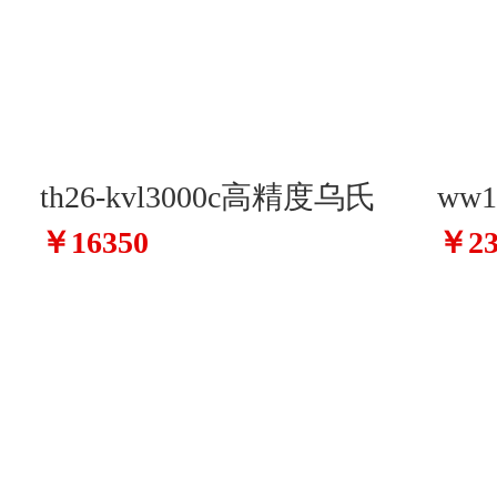
th26-kvl3000c高精度乌氏
ww
￥16350
￥23
粘度仪
表