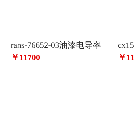
rans-76652-03油漆电导率
cx1
￥11700
￥11
仪/电阻率仪
分