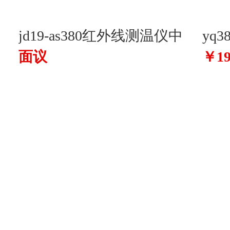
jd19-as380红外线测温仪中
yq
面议
￥19
西 型号:jd19-as380库号：
轴
m405900