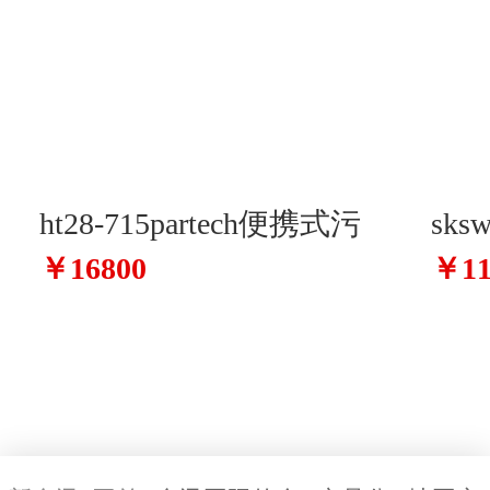
ht28-715partech便携式污
sks
￥16800
￥11
泥界面仪