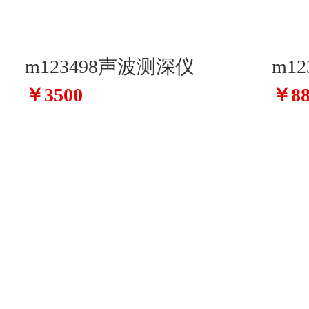
m123498声波测深仪
m1
￥3500
￥88