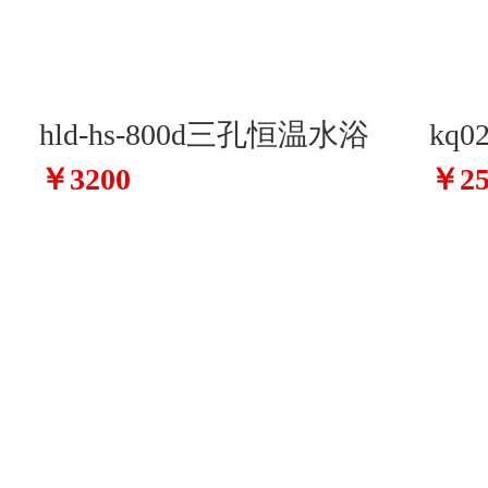
hld-hs-800d三孔恒温水浴
kq0
￥3200
￥25
锅
测