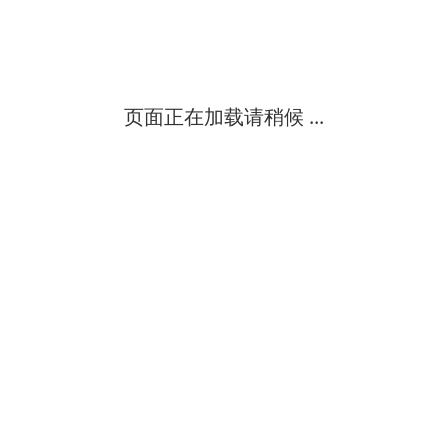
双盘~湿式预磨机、金相试样预磨机、金相试样预磨设备为双盘式结
初
级
页面正在加载请稍候 ...
角磨机 角磨器 电动角磨机 电动角磨器型号:hg20-g13sr3砂轮外径
北京北信科远仪器有限责任公司
初
级
jc-mfj型是一种可调轧距、具有独立送风装置、研磨和筛理过程全程
青岛聚创环保集团有限公司
高
级
金相试样磨抛机、金相磨抛机参数、金相磨抛机市场价可同时对不同
初
级
双端面磨平机/磨平机 型号：ldx-jk-shm-200双端面磨平机对各类