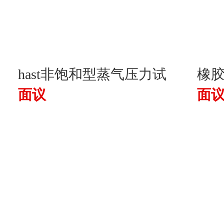
hast非饱和型蒸气压力试
橡
面议
面
验箱
试