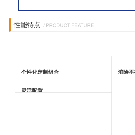
性能特点
/ PRODUCT FEATURE
个性化定制组合
消除不
参数个性化定制组
传
灵活配置
合，可根据客户监测
维
通过灵活配置智能仪
需求，灵活组合、选
人
器平台软件和组合参
配、定制相应监测参
参