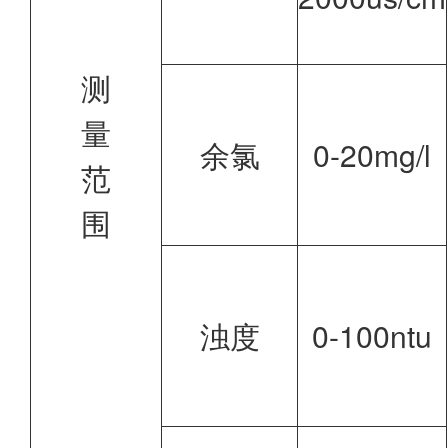
测
量
余氯
0-20mg/l
范
围
浊度
0-100ntu