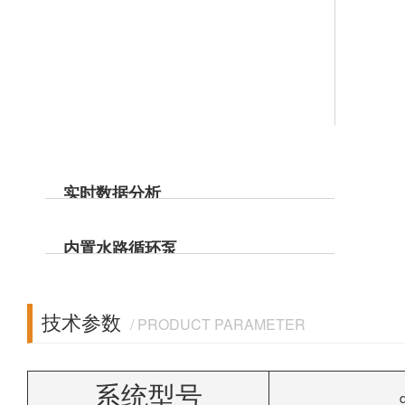
数分析模块，实现智
数。
良
能化在线监测应用。
境
现
化
实时数据分析
理
引流一体化系统集
用
内置水路循环泵
成、串联式流通装
定
内置水路循环泵，保
技术参数
置，使用数量很少的
/ PRODUCT PARAMETER
证流速恒定、分析数
水样完成多种实时数
据稳定。
系统型号