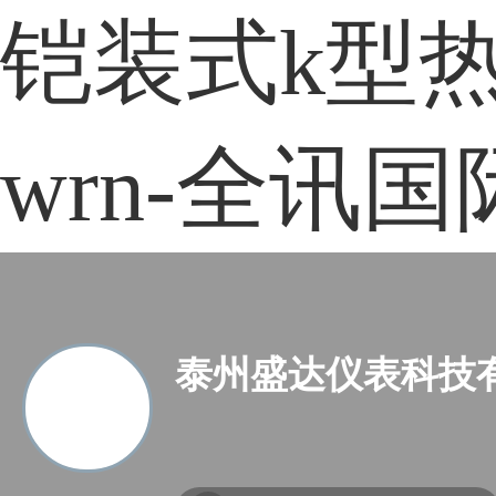
铠装式k型
wrn-全讯国
泰州盛达仪表科技