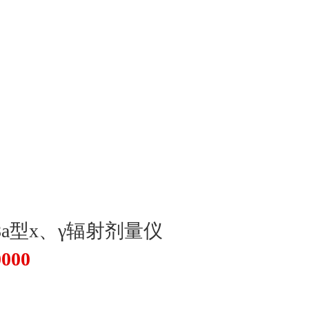
98a型x、γ辐射剂量仪
000