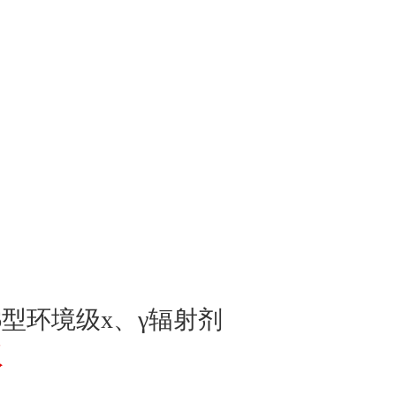
76型环境级x、γ辐射剂
议
仪