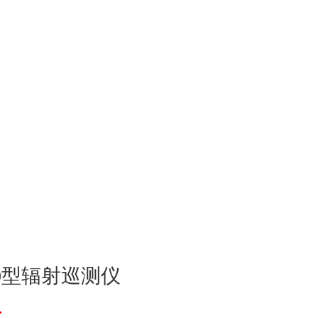
90型辐射巡测仪
议