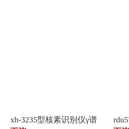
xh-3235型核素识别仪γ谱
rd