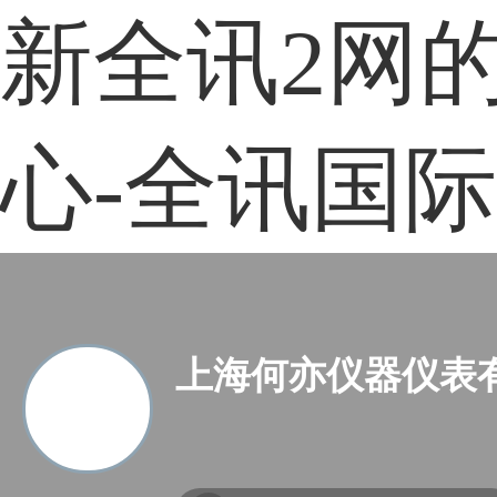
新全讯2网
心-全讯国际
上海何亦仪器仪表