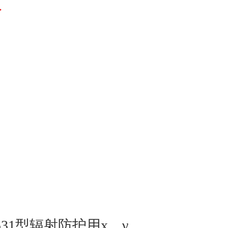
议
9531型辐射防护用x、γ