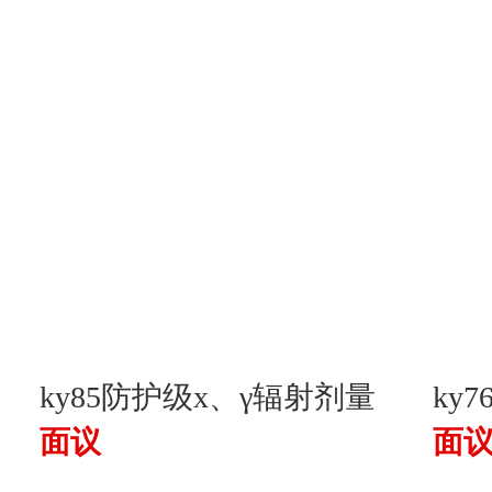
ky85防护级x、γ辐射剂量
ky
面议
面
仪
量