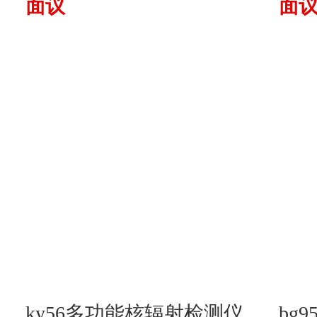
面议
面
仪
ky56多功能核辐射检测仪
bg