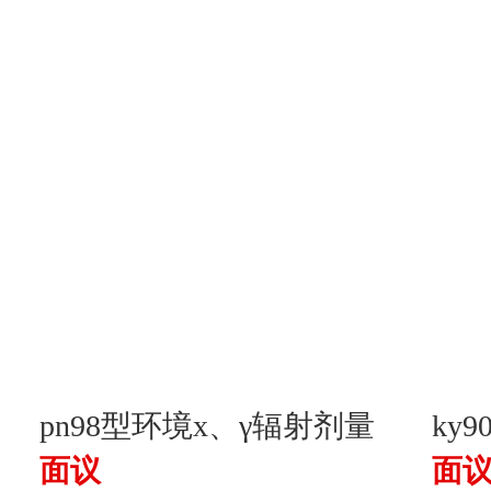
pn98型环境x、γ辐射剂量
ky
面议
面
率仪