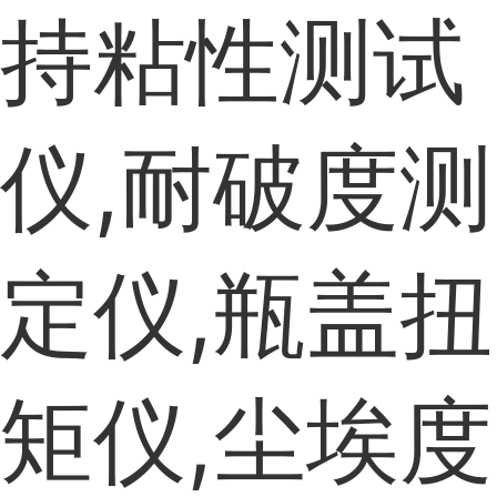
持粘性测试
仪,耐破度测
定仪,瓶盖扭
矩仪,尘埃度