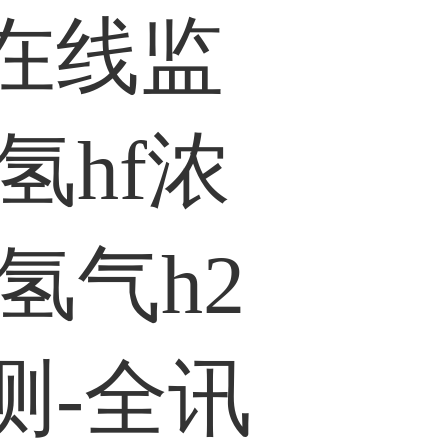
在线监
氢hf浓
氢气h2
测-全讯