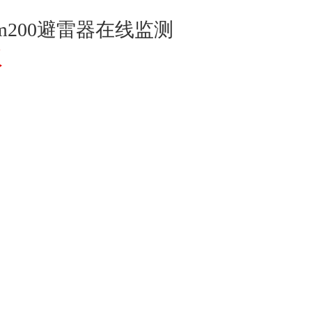
-om200避雷器在线监测
议
置