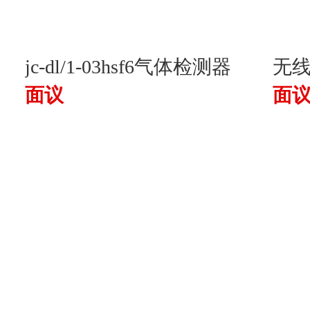
jc-dl/1-03hsf6气体检测器
无线
面议
面