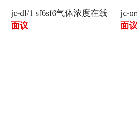
jc-dl/1 sf6sf6气体浓度在线
jc
面议
面
监测报警系统
装