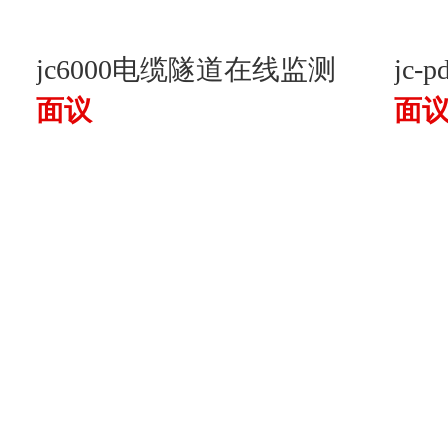
jc6000电缆隧道在线监测
jc
面议
面
系统
控