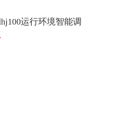
-pdhj100运行环境智能调
议
装置