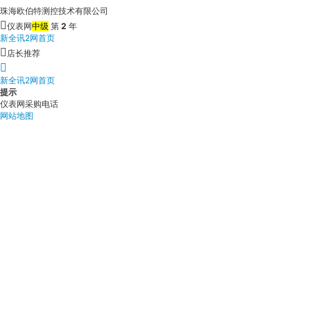
珠海欧伯特测控技术有限公司
仪表网
中级
第
2
年
新全讯2网首页
店长推荐
新全讯2网首页
提示
仪表网采购电话
网站地图