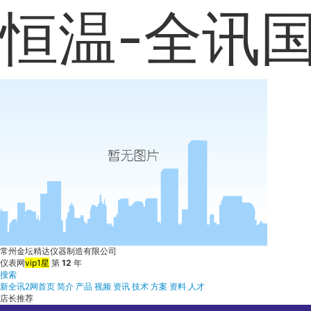
恒温-全讯
常州金坛精达仪器制造有限公司
仪表网
vip1星
第
12
年
搜索
新全讯2网首页
简介
产品
视频
资讯
技术
方案
资料
人才
店长推荐