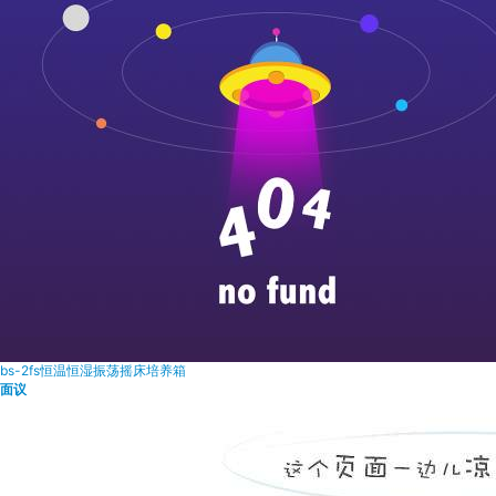
bs-2fs恒温恒湿振荡摇床培养箱
面议