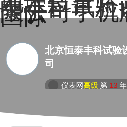
地理位置－
泰丰科试验
限公司手机
国际
北京恒泰丰科试验
司
仪表网
高级
第
13
年