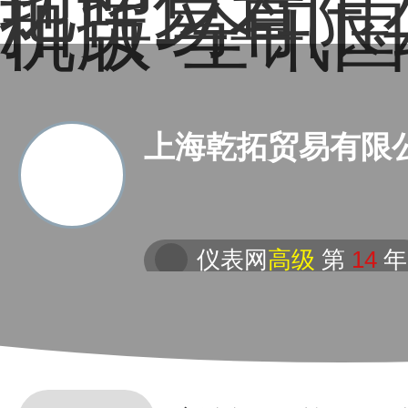
地理位置－
拓贸易有限
机版-全讯
上海乾拓贸易有限
仪表网
高级
第
14
年