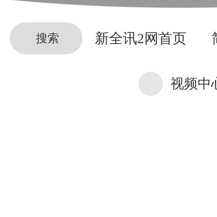
新全讯2网首页
搜索
视频中