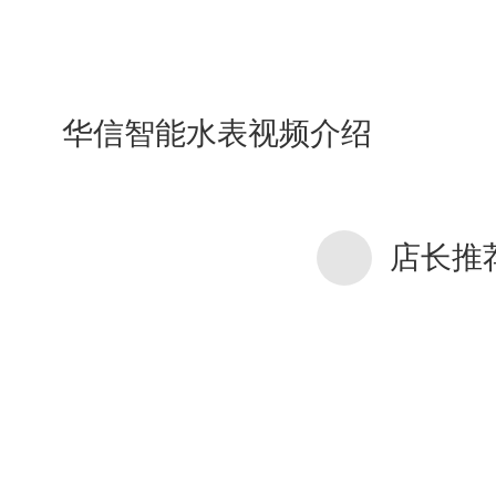
华信智能水表视频介绍
店长推