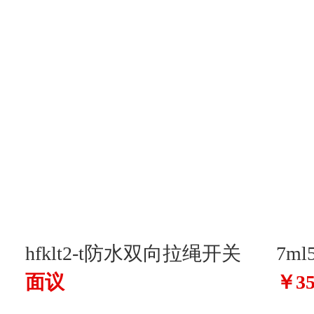
hfklt2-t防水双向拉绳开关
7ml
面议
￥35
hfklt2-t
翻柱