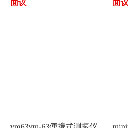
面议
面
vm63vm-63便携式测振仪
mini