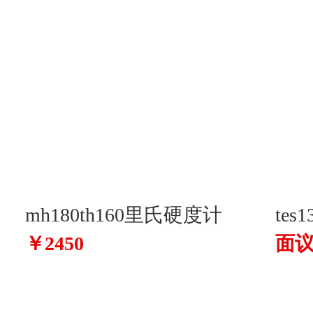
mh180th160里氏硬度计
tes
￥2450
面
谱