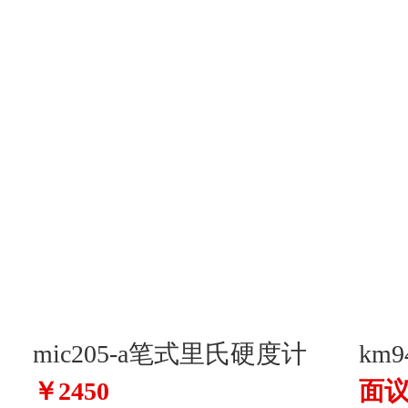
mic205-a笔式里氏硬度计
km
￥2450
面
th-1100
仪,k