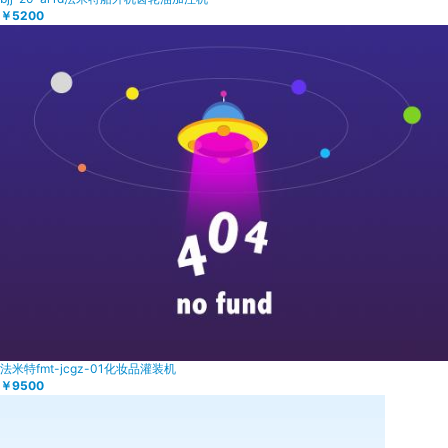
￥5200
法米特fmt-jcgz-01化妆品灌装机
￥9500