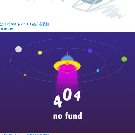
法米特fmt-jcgz-01农药灌装机
￥9500