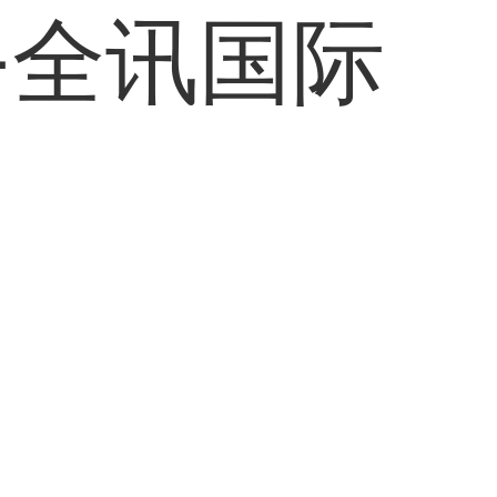
-全讯国际