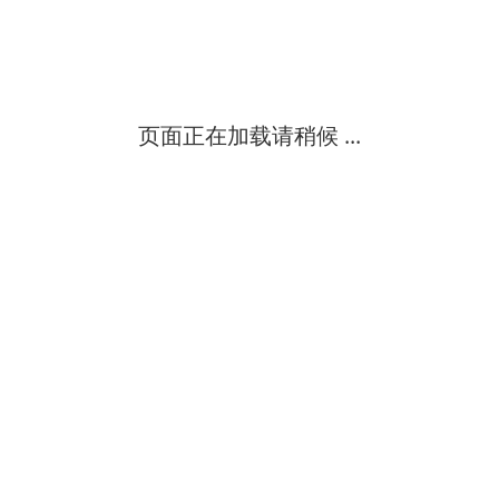
英国沃克prodry压缩空气干燥机 pd004-pd035的prodry 范围是为了
山东展悦电子科技有限公司
初
级
页面正在加载请稍候 ...
五谷杂粮，果蔬粉ypg-350 压力喷雾干燥机选型：ypg-350 压力喷雾
初
级
多台微机群体控制干燥箱 本型烘箱于led光电元件生产的干燥箱
北京爱欧德仪器设备有限公司
初
级
用途概述：本产品适用于工矿企业、医药卫生、科研单位作干燥、烘
北京北信创展自动化技术有限公司
初
级
镜面不锈钢工作室，优质钢板静电喷塑外壳，双层钢化玻璃观察窗，