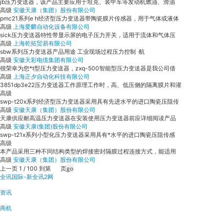
jb压力变送器，该产品主要应用于坦克、装甲车等发动机燃油、滑油
高级
安徽天康（集团）股份有限公司
pmc21系列e h经济型压力变送器带陶瓷膜片传感器，用于气体或液体
高级
上海爱麟自动化设备有限公司
sick压力变送器特性带显示屏的电子压力开关，适用于流体和气体压
高级
上海乾拓贸易有限公司
sbw系列压力变送器产品用途 工业现场过程压力控制 ·航
高级
安徽天彩电缆集团有限公司
很荣幸为您*t型压力变送器，zxq-500智能型压力变送器是我公司借
高级
上海正夕自动化科技有限公司
3851dp3e22压力变送器工作原理工作时，高、低压侧的隔离膜片和灌
高级
swp-t20x系列经济型压力变送器采用具有先进水平的进口陶瓷压阻传
高级
安徽天康（集团）股份有限公司
天康供应耐高温压力变送器在安装使用压力变送器前应详细阅读产品
高级
安徽天康(集团)股份有限公司
swp-t21x系列小型化压力变送器采用具有*水平的进口陶瓷压阻传感
高级
本产品采用三种不同结构类型的焊接密封隔膜过程连接方式，能适用
高级
安徽天康（集团）股份有限公司
上一页 1 / 100 到第
页
全讯国际-新全讯2网
资讯
商机