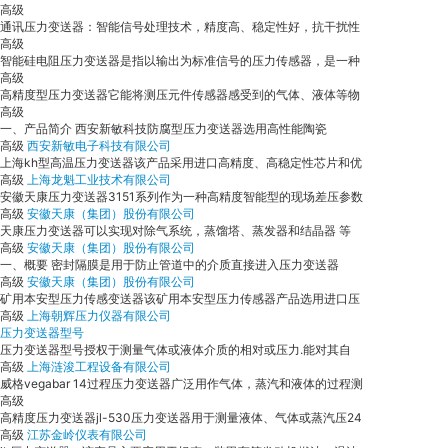
高级
通讯压力变送器：智能信号处理技术，精度高、稳定性好，抗干扰性
高级
智能硅电阻压力变送器是指以输出为标准信号的压力传感器，是一种
高级
高精度型压力变送器它能将测压元件传感器感受到的气体、液体等物
高级
一、产品简介 西安新敏科技防腐型压力变送器选用高性能陶瓷
高级
西安新敏电子科技有限公司
上海kh型高温压力变送器该产品采用进口高精度、高稳定性芯片和优
高级
上海龙魁工业技术有限公司
安徽天康压力变送器3151系列作为一种高精度智能型的现场差压参数
高级
安徽天康（集团）股份有限公司
天康压力变送器可以实现对除气系统，蒸馏塔、蒸发器和结晶器 等
高级
安徽天康（集团）股份有限公司
一、概要 密封隔膜是用于防止管道中的介质直接进入压力变送器
高级
安徽天康（集团）股份有限公司
矿用本安型压力传感变送器该矿用本安型压力传感器产品选用进口压
高级
上海朝辉压力仪器有限公司
压力变送器型号
压力变送器型号授权于测量气体或液体介质的相对或压力.能对其自
高级
上海涟浚工程设备有限公司
威格vegabar 14过程压力变送器广泛用作气体，蒸汽和液体的过程测
高级
高精度压力变送器jl-530压力变送器用于测量液体、气体或蒸汽压24
高级
江苏金岭仪表有限公司