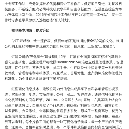
士专家工作站，充分发挥技术优势和院企互补作用，做好项目引进、对接和科
技服务，不断提升虹润公司科技研发水平和自主创新能力，促进企业综合竞争
力整体迈上新台阶。2016年虹润院士工作站被评为“示范院士工作站”，院士工
心
作站专家张学典教授入选福建省“百人计划”。
推动降本增效，提质升级
“以工匠精神、造一流仪表、做百年老店”是虹润的新全讯2网的文化。虹润
公司的工匠精神集中体现在大力践行标准化、信息化、工业化“三化融合”。
无
虹润公司的"三化融合"建设历时12年，虹润在全面贯彻国家标准的基础上
强化自主研发。企业管理严格按照iso9001:2015标准建立质量管理体系，管理
制度、岗位职责、整改意见书、员工手册、生产岗位作业指导书等一系列管理
软件统一管理标准和考核体系，相互呼应，首尾对接。生产的标准化和管理的
标准化，为企业信息化建设打下坚实基础。
虹润强化信息技术，建设公司内外信息集成共享平台和各项管理协调系
旁
统，实现研发、制造、市场连接，公司、员工、客户连通，通过信息化推动标
准化贯通到各方面各环节。2011年，公司即引入erp系统，在其基础上结合企
业生产制造特点，自主开发了mes系统，包括生产制造管理系统、销售管理、
财务管理、办公系统、全讯国际的售后服务系统，形成了一整套高效、稳定的
企业信息化管理系统，使得企业管理和运行能够实时调控，高效便捷。在生产
线可以看到，每个操作工面前都有一块可视化电子看板，每一个产品的生产进
度、返修率、合格率都实时呈现，每一个零件和成品的去向都完全“清晰可见”。