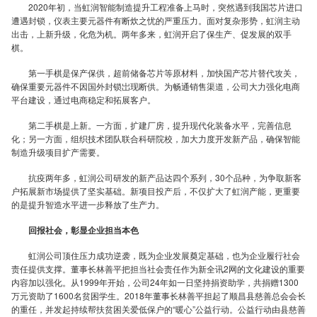
2020年初，当虹润智能制造提升工程准备上马时，突然遇到我国芯片进口
遭遇封锁，仪表主要元器件有断炊之忧的严重压力。面对复杂形势，虹润主动
出击，上新升级，化危为机。两年多来，虹润开启了保生产、促发展的双手
全
棋。
第一手棋是保产保供，超前储备芯片等原材料，加快国产芯片替代攻关，
确保重要元器件不因国外封锁岀现断供。为畅通销售渠道，公司大力强化电商
平台建设，通过电商稳定和拓展客户。
讯
第二手棋是上新。一方面，扩建厂房，提升现代化装备水平，完善信息
化；另一方面，组织技术团队联合科研院校，加大力度开发新产品，确保智能
制造升级项目扩产需要。
抗疫两年多，虹润公司研发的新产品达四个系列，30个品种，为争取新客
户拓展新市场提供了坚实基础。新项目投产后，不仅扩大了虹润产能，更重要
的是提升智造水平进一步释放了生产力。
国
回报社会，彰显企业担当本色
虹润公司顶住压力成功逆袭，既为企业发展奠定基础，也为企业履行社会
责任提供支撑。董事长林善平把担当社会责任作为新全讯2网的文化建设的重要
内容加以强化。从1999年开始，公司24年如一日坚持捐资助学，共捐赠1300
万元资助了1600名贫困学生。2018年董事长林善平担起了顺昌县慈善总会会长
的重任，并发起持续帮扶贫困关爱低保户的“暖心”公益行动。公益行动由县慈善