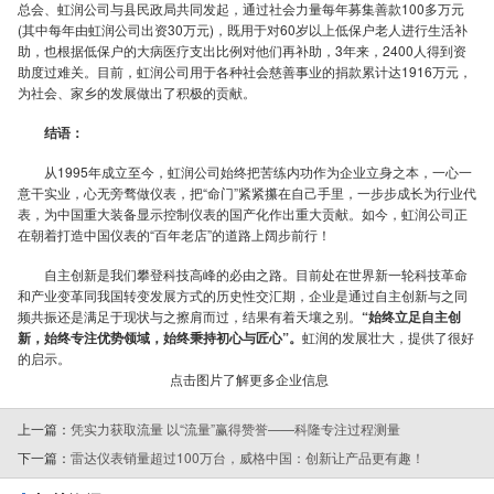
际
总会、虹润公司与县民政局共同发起，通过社会力量每年募集善款100多万元
(其中每年由虹润公司出资30万元)，既用于对60岁以上低保户老人进行生活补
助，也根据低保户的大病医疗支出比例对他们再补助，3年来，2400人得到资
助度过难关。目前，虹润公司用于各种社会慈善事业的捐款累计达1916万元，
为社会、家乡的发展做出了积极的贡献。
结语：
从1995年成立至今，虹润公司始终把苦练内功作为企业立身之本，一心一
意干实业，心无旁骛做仪表，把“命门”紧紧攥在自己手里，一步步成长为行业代
表，为中国重大装备显示控制仪表的国产化作出重大贡献。如今，虹润公司正
在朝着打造中国仪表的“百年老店”的道路上阔步前行！
自主创新是我们攀登科技高峰的必由之路。目前处在世界新一轮科技革命
和产业变革同我国转变发展方式的历史性交汇期，企业是通过自主创新与之同
频共振还是满足于现状与之擦肩而过，结果有着天壤之别。
“始终立足自主创
新，始终专注优势领域，始终秉持初心与匠心”。
虹润的发展壮大，提供了很好
的启示。
点击图片了解更多企业信息
上一篇：
凭实力获取流量 以“流量”赢得赞誉——科隆专注过程测量
下一篇：
雷达仪表销量超过100万台，威格中国：创新让产品更有趣！