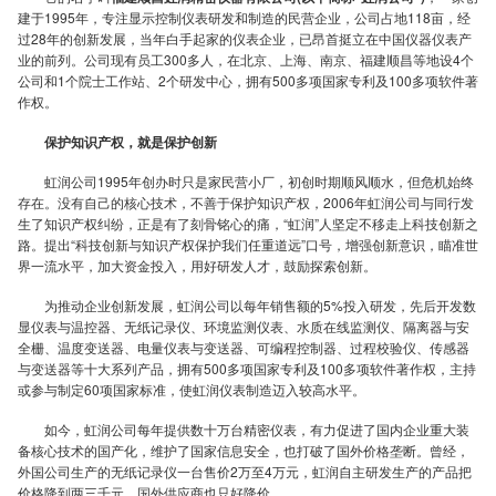
司：
建于1995年，专注显示控制仪表研发和制造的民营企业，公司占地118亩，经
过28年的创新发展，当年白手起家的仪表企业，已昂首挺立在中国仪器仪表产
业的前列。公司现有员工300多人，在北京、上海、南京、福建顺昌等地设4个
公司和1个院士工作站、2个研发中心，拥有500多项国家专利及100多项软件著
一
作权。
保护知识产权，就是保护创新
虹润公司1995年创办时只是家民营小厂，初创时期顺风顺水，但危机始终
存在。没有自己的核心技术，不善于保护知识产权，2006年虹润公司与同行发
生了知识产权纠纷，正是有了刻骨铭心的痛，“虹润”人坚定不移走上科技创新之
心
路。提出“科技创新与知识产权保护我们任重道远”口号，增强创新意识，瞄准世
界一流水平，加大资金投入，用好研发人才，鼓励探索创新。
为推动企业创新发展，虹润公司以每年销售额的5%投入研发，先后开发数
显仪表与温控器、无纸记录仪、环境监测仪表、水质在线监测仪、隔离器与安
全栅、温度变送器、电量仪表与变送器、可编程控制器、过程校验仪、传感器
一
与变送器等十大系列产品，拥有500多项国家专利及100多项软件著作权，主持
或参与制定60项国家标准，使虹润仪表制造迈入较高水平。
如今，虹润公司每年提供数十万台精密仪表，有力促进了国内企业重大装
备核心技术的国产化，维护了国家信息安全，也打破了国外价格垄断。曾经，
外国公司生产的无纸记录仪一台售价2万至4万元，虹润自主研发生产的产品把
价格降到两三千元，国外供应商也只好降价。