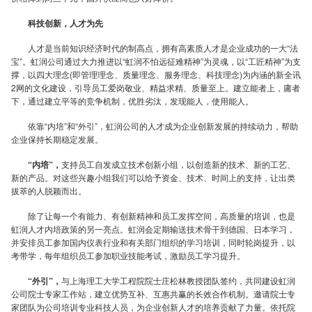
意
科技创新，人才为先
人才是当前知识经济时代的制高点，拥有高素质人才是企业成功的一大“法
宝”。虹润公司通过大力推进以“虹润不怕远征难精神”为灵魂，以“工匠精神”为支
撑，以四大理念(即管理理念、质量理念、服务理念、科技理念)为内涵的新全讯
2网的文化建设，引导员工爱岗敬业、精益求精、质量至上。建立能者上，庸者
干
下，通过建立平等的竞争机制，优胜劣汰，发现能人，使用能人。
依靠“内培”和“外引”，虹润公司的人才成为企业创新发展的持续动力，帮助
企业保持长期稳定发展。
“内培”，
支持员工自发成立技术创新小组，以创造新的技术、新的工艺、
新的产品。对这些兴趣小组我们可以给予资金、技术、时间上的支持，让出类
实
拔萃的人脱颖而出。
除了让每一个有能力、有创新精神和员工发挥空间，高质量的培训，也是
虹润人才内培政策的另一亮点。虹润会定期输送技术骨干到德国、日本学习，
并安排员工参加国内仪表行业和有关部门组织的学习培训，同时轮岗提升，以
考带学，每年组织员工参加职业技能考试，激励员工学习提升。
业，
“外引”，
与上海理工大学工程院院士庄松林教授团队签约，共同建设虹润
公司院士专家工作站，建立优势互补、互惠共赢的长效合作机制。邀请院士专
家团队为公司培训专业科技人员，为企业创新人才的培养贡献了力量。依托院