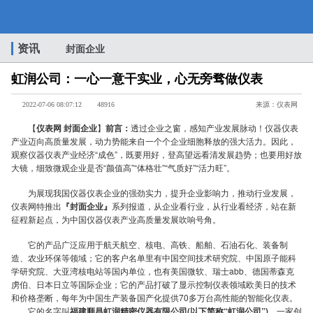
虹
资讯
封面企业
虹润公司：一心一意干实业，心无旁骛做仪表
润
2022-07-06 08:07:12
48916
来源：仪表网
【
仪表网 封面企业
】
前言：
透过企业之窗，感知产业发展脉动！仪器仪表
产业迈向高质量发展，动力势能来自一个个企业细胞释放的强大活力。因此，
观察仪器仪表产业经济“成色”，既要用好，登高望远看清发展趋势；也要用好放
大镜，细致微观企业是否“颜值高”“体格壮”“气质好”“活力旺”。
公
为展现我国仪器仪表企业的强劲实力，提升企业影响力，推动行业发展，
仪表网特推出
『封面企业』
系列报道，从企业看行业，从行业看经济，站在新
征程新起点，为中国仪器仪表产业高质量发展吹响号角。
它的产品广泛应用于航天航空、核电、高铁、船舶、石油石化、装备制
造、农业环保等领域；它的客户名单里有中国空间技术研究院、中国原子能科
学研究院、大亚湾核电站等国内单位，也有美国微软、瑞士abb、德国蒂森克
虏伯、日本日立等国际企业；它的产品打破了显示控制仪表领域欧美日的技术
和价格垄断，每年为中国生产装备国产化提供70多万台高性能的智能化仪表。
它的名字叫
福建顺昌虹润精密仪器有限公司(以下简称“虹润公司”)
，一家创