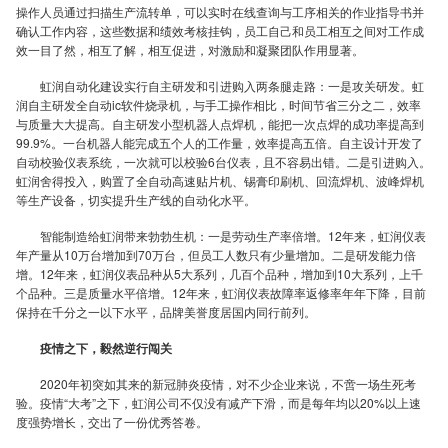
骛
操作人员通过扫描生产流转单，可以实时在线查询与工序相关的作业指导书并
确认工作内容，这些数据和绩效考核挂钩，员工自己和员工相互之间对工作成
效一目了然，相互了解，相互促进，对激励和凝聚团队作用显著。
虹润自动化建设实行自主研发和引进购入两条腿走路：一是攻关研发。虹
润自主研发全自动ic软件烧录机，与手工操作相比，时间节省三分之二，效率
做
与质量大大提高。自主研发小型机器人点焊机，能把一次点焊的成功率提高到
99.9%。一台机器人能完成五个人的工作量，效率提高五倍。自主设计开发了
自动校验仪表系统，一次就可以校验6台仪表，且不容易出错。二是引进购入。
虹润舍得投入，购置了全自动高速贴片机、锡膏印刷机、回流焊机、波峰焊机
等生产设备，切实提升生产线的自动化水平。
智能制造给虹润带来勃勃生机：一是劳动生产率倍增。12年来，虹润仪表
仪
年产量从10万台增加到70万台，但员工人数只有少量增加。二是研发能力倍
增。12年来，虹润仪表品种从5大系列，几百个品种，增加到10大系列，上千
个品种。三是质量水平倍增。12年来，虹润仪表故障率返修率年年下降，目前
保持在千分之一以下水平，品牌美誉度居国内同行前列。
疫情之下，毅然逆行闯关
表-
2020年初突如其来的新冠肺炎疫情，对不少企业来说，不啻一场生死考
验。疫情“大考”之下，虹润公司不仅没有减产下滑，而是每年均以20%以上速
度强势增长，交出了一份优秀答卷。