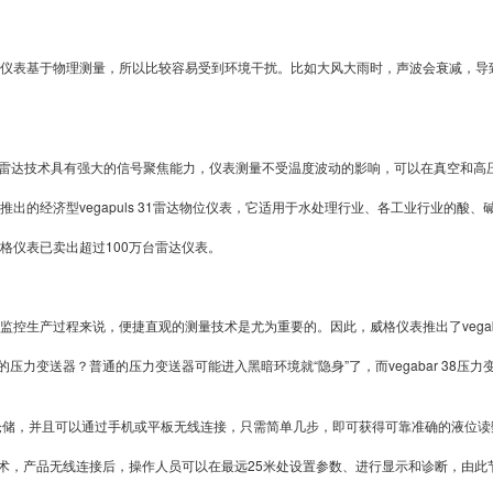
表
表基于物理测量，所以比较容易受到环境干扰。比如大风大雨时，声波会衰减，导
销
雷达技术具有强大的信号聚焦能力，仪表测量不受温度波动的影响，可以在真空和高压
经济型vegapuls 31雷达物位仪表，它适用于水处理行业、各工业行业的酸、
量
仪表已卖出超过100万台雷达仪表。
生产过程来说，便捷直观的测量技术是尤为重要的。因此，威格仪表推出了vegaba
超
变送器？普通的压力变送器可能进入黑暗环境就“隐身”了，而vegabar 38压
和仓储，并且可以通过手机或平板无线连接，只需简单几步，即可获得可靠准确的液位读
技术，产品无线连接后，操作人员可以在最远25米处设置参数、进行显示和诊断，由