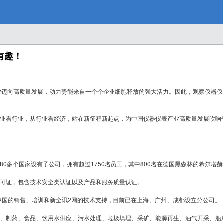
雷
有趣！
达
迈向高质量发展，动力势能来自一个个企业细胞释放的强大活力。因此，观察仪器仪
行业，从行业看经济，站在新征程新起点，为中国仪器仪表产业高质量发展吹响号角
仪
多个国家设有子公司，拥有超过1750名员工，其中800名在德国黑森林的希尔塔赫
可证，包含技术安全类认证以及产品和服务质量认证。
国的销售、培训和新全讯2网的技术支持，目前已在上海、广州、成都设立分公司。
制药、食品、饮用水供应、污水处理、垃圾填埋、采矿、能源再生、油气开采、船