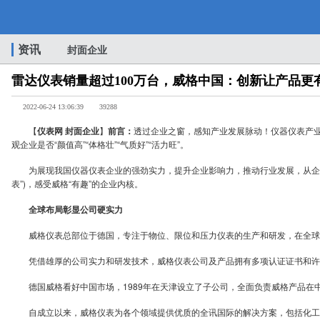
资讯
封面企业
雷达仪表销量超过100万台，威格中国：创新让产品更
2022-06-24 13:06:39
39288
【
仪表网 封面企业
】
前言：
透过企业之窗，感知产业发展脉动！仪器仪表产业
观企业是否“颜值高”“体格壮”“气质好”“活力旺”。
为展现我国仪器仪表企业的强劲实力，提升企业影响力，推动行业发展，从企业看
表”)，感受威格“有趣”的企业内核。
全球布局彰显公司硬实力
威格仪表总部位于德国，专注于物位、限位和压力仪表的生产和研发，在全球80
凭借雄厚的公司实力和研发技术，威格仪表公司及产品拥有多项认证证书和许
德国威格看好中国市场，1989年在天津设立了子公司，全面负责威格产品在中
自成立以来，威格仪表为各个领域提供优质的全讯国际的解决方案，包括化工、