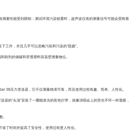
致测量性能受到限制；测试环境污染较重时，超声波仪表的测量信号可能会受附着
下工作，并且几乎可以忽略污垢和污染的“阻挠”。
碱和助剂的储罐和穿透塑料容器壁测量物位。
r 38压力变送器，它不仅测量精准可靠，而且使用过程有趣、简单、人性化。
力变送器的“头顶”安装了一圈能发光的彩色灯带，就像演唱会上的荧光手环一样显眼，
数。
此节省了时间并提高了安全性，使用过程更人性化。