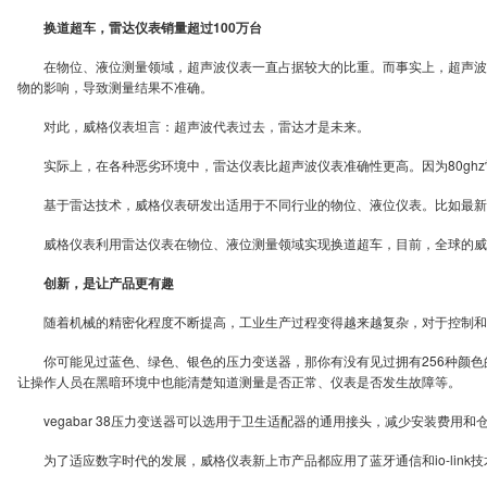
换道超车，雷达仪表销量超过100万台
在物位、液位测量领域，超声波仪表一直占据较大的比重。而事实上，超声波仪
物的影响，导致测量结果不准确。
对此，威格仪表坦言：超声波代表过去，雷达才是未来。
实际上，在各种恶劣环境中，雷达仪表比超声波仪表准确性更高。因为80ghz
基于雷达技术，威格仪表研发出适用于不同行业的物位、液位仪表。比如最新推出的
威格仪表利用雷达仪表在物位、液位测量领域实现换道超车，目前，全球的威格
创新，是让产品更有趣
随着机械的精密化程度不断提高，工业生产过程变得越来越复杂，对于控制和监控
你可能见过蓝色、绿色、银色的压力变送器，那你有没有见过拥有256种颜色的压力
让操作人员在黑暗环境中也能清楚知道测量是否正常、仪表是否发生故障等。
vegabar 38压力变送器可以选用于卫生适配器的通用接头，减少安装费用
为了适应数字时代的发展，威格仪表新上市产品都应用了蓝牙通信和io-link