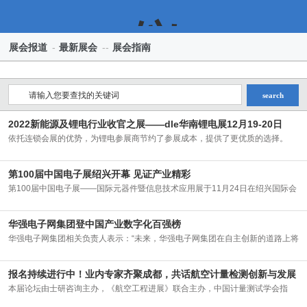
仪
展会报道
-
最新展会
--
展会指南
search
表-
2022新能源及锂电行业收官之展——dle华南锂电展12月19-20日
依托连锁会展的优势，为锂电参展商节约了参展成本，提供了更优质的选择。
2022广东dle
2022-11-26
第100届中国电子展绍兴开幕 见证产业精彩
全
第100届中国电子展——国际元器件暨信息技术应用展于11月24日在绍兴国际会
展中心拉开
2022-11-24
华强电子网集团登中国产业数字化百强榜
华强电子网集团相关负责人表示：“未来，华强电子网集团在自主创新的道路上将
深耕不辍
2022-11-24
讯
报名持续进行中！业内专家齐聚成都，共话航空计量检测创新与发展
本届论坛由士研咨询主办，《航空工程进展》联合主办，中国计量测试学会指
导，航空工业
2022-11-23