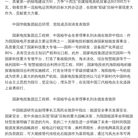
一、质量第一的核电建设方针，力争“十四五”在建核电装机容量达到1000万千
瓦，朝着世界一流核电运营商的目标大跨步迈进，在助推“双碳”目标中展现更大
作为，贡献更大力量。
大
中国华能集团副总经理、党组成员张涛发表致辞
国家电投集团总工程师、中国核学会名誉理事长刘永德在致辞中指出：作
为我国核电开发建设主要运营商之一，国家电投积极投身国家核能发展事业，
高质量完成了国家科技重大专项——国和一号的研发，设备国产化率超过
会
90%，具有完全自主知识产权和出口权。此外，国家电投集团还依托国和一号
国家科技重大专项平台，打造了集核能供热、海水淡化、综合智慧能源等于一
体的国和一号 智慧核能综合利用示范工程。同时，国家电投依托海阳核电积极
探索核能综合利用实施模式，打造全球首个零碳供暖城市，海阳核电一号机组
成为世界上最大的热电联产机组。国家电投集团坚持以习近平新时代中国特色
社会主义思想为指引，坚定信心，埋头苦干，在实现中国三代核电自主化道路
上奋勇前行。
暨
国家电投集团总工程师、中国核学会名誉理事长刘永德发表致辞
中国能源研究会副理事长王禹民在致辞中指出：能源安全事关发展安全、
国家安全，党中央做出实现“双碳”目标的重大战略决策，为我国能源革命和能源
转型发展明确了前进的方向。党的二十大报告进一步明确了未来一段时间我国
能源发展的战略路径，核电运行稳定可靠，换料周期长，承担电网基荷及必要
的负荷跟踪，可大规模替代传统化石能源作为基荷电源，通过与风光水等可再