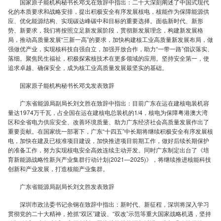
国家原子能机构秘书长邓戈在致辞中指出：二十大深刻阐述了中国式现代
化的本质要求和战略安排，提出积极安全有序发展核电，核能作为保障能源供
应、优化能源结构、实现碳达峰碳中和目标的重要选择。面临新时代、新形
核
势、新要求，我们将按照立足新发展阶段，贯彻新发展理念，构建新发展格
局，推动高质量发展“三新一高”的要求，加快构建核工业高质量新发展布局，做
强做优产业，实现核科技自强自立，加强开放合作，助力“一带一路”倡议落实、
落细。聚焦民生福祉，积极探索核技术在更多领域的应用。坚持安全第一，使
追求卓越、确保安全，成为核工业高质量发展最坚实的基础。
国家原子能机构秘书长邓戈发表致辞
能
广东省能源局副局长刘文胜在致辞中指出：目前广东在运在建核电装机容
量达1974万千瓦，占全国在运在建核电总装机的1/4，核电为保障粤港澳大湾
区和全省电力供应安全、改善环境质量、助力广东经济社会高质量发展作出了
重要贡献。在国家统一部署下，广东“十四五”中长期将继续积极安全有序发展核
电，加快在建及已核准项目建设，加快推进项目前期工作，做好后续长期保护
的准备工作，努力实现核电安全高效连续主动开发。同时广东制定出台了《培
高
育新能源战略性新兴产业集群行动计划(2021—2025)》，将继续推进核能科技
创新和产业发展，打造核能产业集群。
广东省能源局副局长刘文胜发表致辞
深圳市政法委书记余钢在致辞中指出：新时代、新征程，深圳将深入学习
贯彻党的二十大精神，抢抓“双区”建设、“双改”示范等重大国家战略机遇，坚持