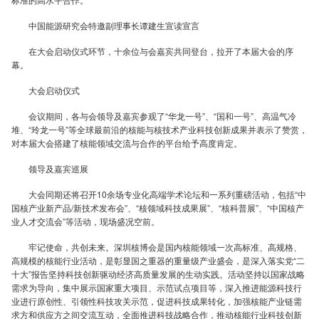
核
中国能源研究会特邀副理事长谭建生宣读宣言
在大会启动仪式环节，十余位与会嘉宾共同登台，拉开了本届大会的序
幕。
大会启动仪式
能
会议期间，各与会领导及嘉宾参观了“华龙一号”、“国和一号”、高温气冷
堆、“玲龙一号”等全球最前沿的核能与核技术产业科技创新成果并表示了赞赏，
对本届大会搭建了核能领域交流与合作的平台给予高度肯定。
领导及嘉宾巡展
大会同期还将召开10余场专业化高端学术论坛和一系列重磅活动，包括“中
产
国核产业新产品/新技术发布会”、“核领域科技成果展”、“核科普展”、“中国核产
业人才交流会”等活动，现场盛况空前。
牢记使命，共创未来。深圳核博会是国内核能领域一次高标准、高规格、
高规模的核能行业活动，是彰显国之重器的重量级产业盛会，是深入落实党“二
十大”报告坚持科技创新驱动经济高质量发展的生动实践。活动坚持以国家战略
需求为导向，集中展示国家重大项目、示范试点项目等，深入推进能源科技行
业进行原创性、引领性科技攻关示范，促进科技成果转化，加强核能产业链需
求方和供应方之间交流互动，全面推进科技战略合作，推动核能行业科技创新