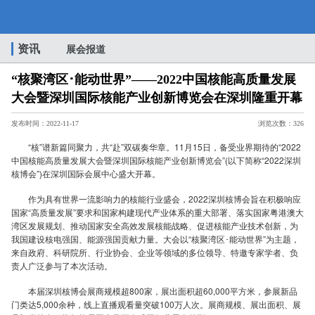
“核
资讯
展会报道
“核聚湾区･能动世界”——2022中国核能高质量发展
大会暨深圳国际核能产业创新博览会在深圳隆重开幕
聚
发布时间：2022-11-17
浏览次数：326
​“核”谱新篇同聚力，共“赴”双碳奏华章。11月15日，备受业界期待的“2022
中国核能高质量发展大会暨深圳国际核能产业创新博览会”(以下简称“2022深圳
核博会”)在深圳国际会展中心盛大开幕。
湾
作为具有世界一流影响力的核能行业盛会，2022深圳核博会旨在积极响应
国家“高质量发展”要求和国家构建现代产业体系的重大部署、落实国家粤港澳大
湾区发展规划、推动国家安全高效发展核能战略、促进核能产业技术创新，为
我国建设核电强国、能源强国贡献力量。大会以“核聚湾区･能动世界”为主题，
来自政府、科研院所、行业协会、企业等领域的多位领导、特邀专家学者、负
责人广泛参与了本次活动。
本届深圳核博会展商规模超800家，展出面积超60,000平方米，参展新品
门类达5,000余种，线上直播观看量突破100万人次。展商规模、展出面积、展