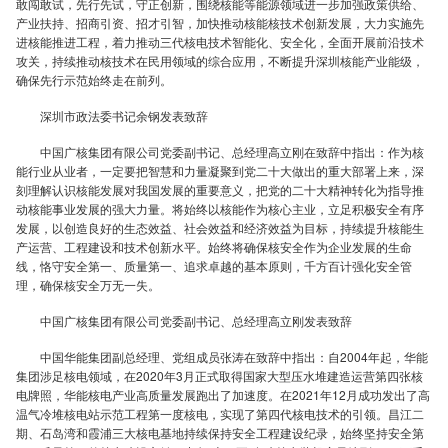
质
敢闯敢试，先行先试，守正创新，围绕核能等能源领域进一步加强政策供给、
产业扶持、招商引资、招才引智，加快推动核能核技术创新发展，大力实施先
进核能推进工程，着力推动三代核电技术智能化、安全化，全面开展前沿技术
攻关，持续推动核技术在民用领域的综合应用，不断提升深圳核能产业能级，
确保先行示范始终走在前列。
量
深圳市政法委书记余钢发表致辞
中国广核集团有限公司党委副书记、总经理高立刚在致辞中指出：作为核
能行业从业者，一定要把智慧和力量凝聚到党二十大做出的重大部署上来，深
刻理解认识核能发展对我国发展的重要意义，把党的二十大精神转化为指导推
动核能事业发展的强大力量。将始终以核能作为核心主业，立足积极安全有序
发展，以创造良好的生态效益、社会效益和经济效益为目标，持续提升核能生
发
产运营、工程建设和技术创新水平。始终将确保核安全作为企业发展的生命
线，恪守安全第一、质量第一、追求卓越的基本原则，千方百计强化安全管
理，确保核安全万无一失。
中国广核集团有限公司党委副书记、总经理高立刚发表致辞
中国华能集团副总经理、党组成员张涛在致辞中指出：自2004年起，华能
展
集团涉足核电领域，在2020年3月正式取得国家大型压水堆建造运营第四张核
电牌照，华能核电产业高质量发展跑出了加速度。在2021年12月成功发出了高
温气冷堆核电站示范工程第一度核电，实现了第四代核电技术的引领。昌江二
期、石岛湾和霞浦三大核电基地持续保持安全工程建设纪录，始终坚持安全第