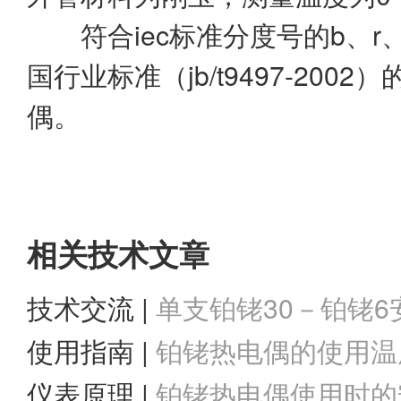
符合iec标准分度号的b、r、
国行业标准（jb/t9497-200
偶。
相关技术文章
技术交流 |
单支铂铑30－铂铑6安
wrp-010热
使用指南 |
铂铑热电偶的使用温
仪表原理 |
铂铑热电偶使用时的