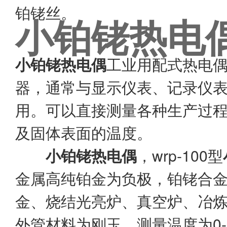
铂铑丝。
小铂铑热电
小铂铑热电偶
工业用配式热电
器，通常与显示仪表、记录仪
用。可以直接测量各种生产过
及固体表面的温度。
小铂铑热电偶
，wrp-100型
金属高纯铂金为负极，铂铑合
金、烧结光亮炉、真空炉、冶
外管材料为刚玉，测量温度为0-1