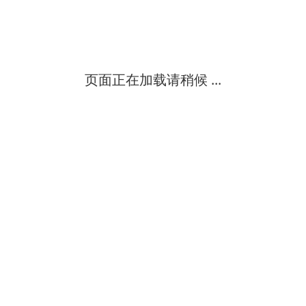
zc25型、zc11型、zc7型绝缘电阻表适用于测量各种电机、电缆、变
西安百仪仪器仪表有限公司
中
级
页面正在加载请稍候 ...
静电计高阻表吉时利 型号：6517b.吉时利5½位显示的keithley
北京同德创业科技有限公司
中
级
日本横河yokogawa盘装型指针电表:fl80fr盘装指针频率电表、fl10f
中
级
qf72-h计时表,f72-h计时表qf72-h计时表,f72-h计时表 船用电器
上海经驰实业有限公司
中
级
50000 位数读值解析度量测功能：交直流电压、交直流电流、欧姆、