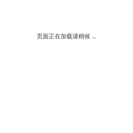
三相交流电压变送器江苏厂家可将三相ac 0~120v、0~300v、0~500v
江苏斯菲尔电气股份有限公司
中
级
页面正在加载请稍候 ...
上海可编程智能三相电能表价格具有 rs-485 通讯接口，采用兼容 m
安科瑞电子商务（上海）有限公司
中
级
六位半交直流数字电压表 国产 型号:wlc6-sdb-1库号：m281297一、
北京海富达科技有限公司
中
级
remo-hse hochspannungselektronik公司自1982成立以来，致力于
开
希而科工业控制设备（上海）有限公司
中
级
高压数字电压表 高压电压表 型号：ldx-rk1940-2