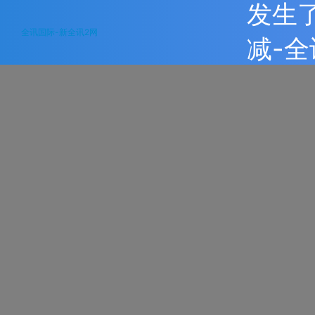
发生
全讯国际-新全讯2网
减-