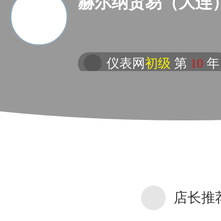
赫尔纳贸易（大连
仪表网
初级
第
10
年
店长推