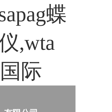
apag蝶
,wta
讯国际