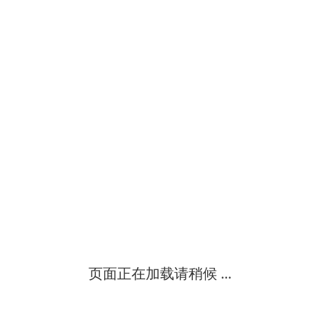
型 号：标准规范： 用 途：自钻式旁压仪ca
型 号：hyperpac标准规范： 用 途：高压旁
型 号：geovision标准规范： 用 途：geovi
型 号：geopac标准规范：用 途：一种岩土体原位应力控制荷载测
型号：prm标准规范：用途：仪器用来测量的是土和软弱围岩中的径
页面正在加载请稍候 ...
型 号：geospad2标准规范：用 途：梅纳旁压仪用于在岩土体中
进