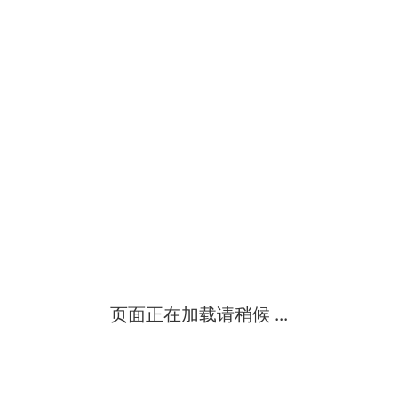
31分钟最长飞行时间10公里图传厘米级rtk定位32x数码变焦六向避障
混合造粒机为多行业制粒生产提供有利条件，这种混合造粒机处理明
群力科技大疆精灵4rtk行业无忧旗舰版保险
群力科技大疆m300 rtk行业无忧旗舰版保险
·无人机航测技术与航空摄影基础知识讲解·教学机型p4r
页面正在加载请稍候 ...
梅思安空气呼吸器配置，btic气瓶，6.8l，无瓶表，500c减压器，标