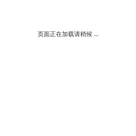
分体型电磁式热量表,电磁冷热量表相对于其他种类的热量表，测量
上海瑾熙自动化设备有限公司
中
级
页面正在加载请稍候 ...
ldh电磁式热量表制造商工作原理是专门用于热力行业二次网热量测
高
级
ldh电磁式热量表应用工作原理是专门用于热力行业二次网热量测量
高
级
jxd/n智能型电磁式热量表是一种测量热变换系统中载热流体所释放
上海瑾熙自动化设备有限公司
中
级
ldh电磁式热量表厂工作原理是专门用于热力行业二次网热量测量的