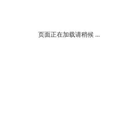
康泰ypf系列防腐膜片式压力表 yxn yx yxc该系列电接点压力表适用
安徽天康（集团）股份有限公司
高
级
页面正在加载请稍候 ...
天康供应电接点压力表广泛应用于石油、化工、化纤、冶金、电站等
安徽天康(集团)股份有限公司
高
级
ytx系列电接点压力表专业选型*【常州良邦】。常州良邦压力表测量
高
级
该系列电接点压力表适用于一般压力表允许的工作条件。配以相应的
安徽天康（集团）股份有限公司
高
级
天康耐震电接点压力表 轴向带边ynxc100zt 磁助式30va 控制压力