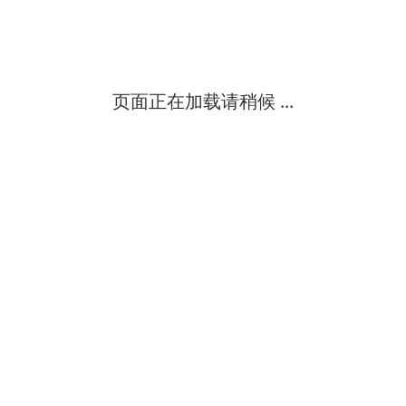
靶式流量计于六十年代开始应用于工业流量测量，主要用于解决高粘
中
级
页面正在加载请稍候 ...
靶式流量计 ycbl是在传统靶式流量计的基础上，随着新型传感器、
中
级
防爆煤油流量计是一种容积型测量仪表，主要由计量壳体、椭圆齿轮
中
级
my-bsl系列智能靶式流量计是在原有应变片式靶式流量计测量原理的
中
级
靶式流量计采用了型电容式力传感器作为测量和敏感传递元件，同时