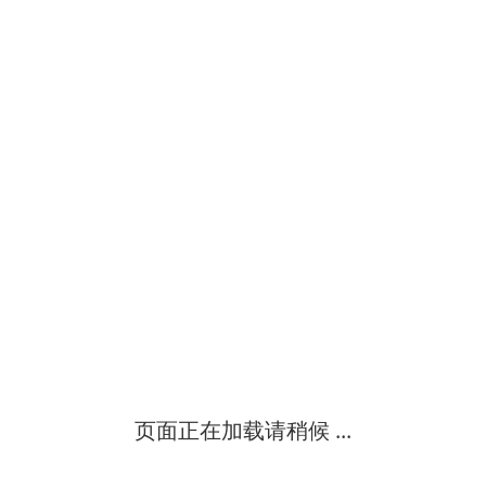
全新ximaden的pac20a智能单相调压器产品介绍：技术参数一.主要
技
可控硅单相调压器适用场合： 交流调压、直流调压、电加热、电镀
北京绿野创能机电设备有限公司
一、概述applicationtdgc2、tsgc2系列调压器具有外形美观、波形
一、概述applicationtdgc2、tsgc2系列调压器具有外形美观、波形
页面正在加载请稍候 ...
一、概述applicationtdgc2、tsgc2系列调压器具有外形美观、波形