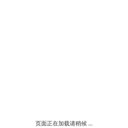
级
电子工厂车间流水线焊锡超nice烟雾消烟器电子工厂车间焊接排烟机
中
级
激光雕刻木板布料烟尘异味烟雾处理过滤打标烟雾臭味怎么排放 激
中
级
激光镭雕机产生的烟雾粉尘臭味怎么吸收消除 激光切割机怎么排烟
中
级
激光雕刻橡胶除异味烟雾烟味净化器电脑控制器等组成的一个完整的
中
级
页面正在加载请稍候 ...