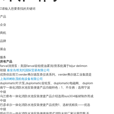
产品
企业
商机
品牌
展会
服务
所有产品
farval润滑泵：美国farval齿轮喷油雾润/滑系统属于bijur delimon
初级
秦皇岛维克托国际贸易有限公司
优势供应荷兰verder弗尔德泵类仪表系列。verder弗尔德工业集团是
上海祥树欧茂机电设备有限公司
duplomatic叶片泵,duplomatic齿轮泵、duplomatic电磁阀、 duplom
南宁一体化消防水池安装便捷产品功能特色：1、不生锈：选用宁波
中级
乌兰察布一体化消防水池安装便捷产品介绍选用sus304板材制作而成
中级
巴彦卓尔一体化消防水池安装便捷产品优势1、选材优精良——优选
中级
呼伦贝尔一体化消防水池安装便捷地埋式消防水箱厂家运用范围 不