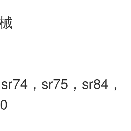
械
sr74，sr75，sr84，
00