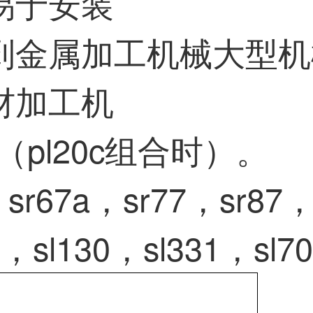
易于安装
到金属加工机械大型机
材加工机
n（pl20c组合时）。
sr67a，sr77，sr87，
0，sl130，sl331，sl7