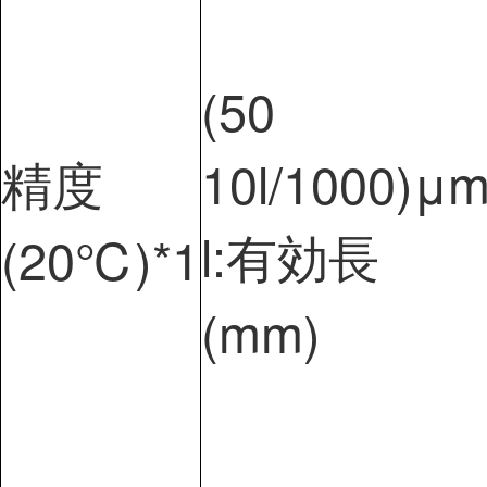
(50
精度
10l/1000)μ
l:有効長
(20℃)
*1
(mm)