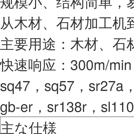
规模小、结构简单，
从木材、石材加工机
主要用途：木材、石
快速响应：300m/mi
sq47，sq57，sr27a，
gb-er，sr138r，sl11
主な仕様