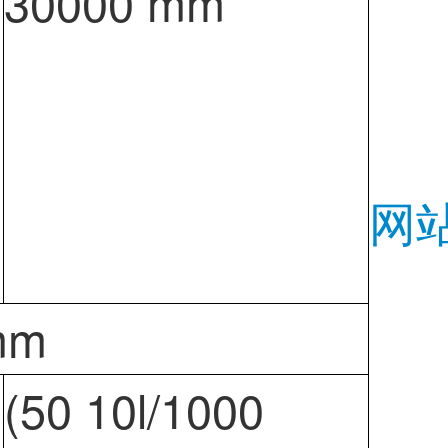
30000 mm
网
mm
(50 10l/1000