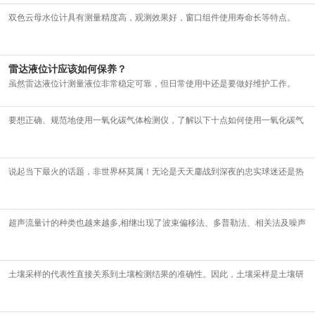
双色云母水位计具有测量精度高，观测效果好，窗口组件使用寿命长等特点。
网
2022-12-08
雷达液位计应该如何保养？
虽然雷达液位计测量液位非常稳定可靠，但日常使用中还是要做好维护工作。
2022-12-08
频
要想正确、规范地使用一氧化碳气体检测仪，了解以下十点如何使用一氧化碳气
体检测仪是
2022-12-08
说起当下最火的话题，非世界杯莫属！无论是天天鏖战到深夜的忠实球迷还是热
烈吐槽编段
2022-12-08
道-
超声流量计的种类也越来越多,相继出现了波束偏移法、多普勒法、相关法及噪声
法等。
2022-12-07
全
土壤采样的代表性直接关系到土壤检测结果的准确性。因此，土壤采样是土壤研
究的基础。
2022-12-07