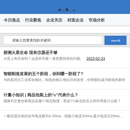
仪
今日焦点
-
行业聚焦
-
企业关注
-
封面企业
-
市场分析
-
行业标准
-
search
表
探测火星生命 现有仪器还不够
火星上有生命吗？这是科学家一直想要回答的问题。
2023-02-23
智能制造发展的五个阶段，你到哪一阶段了?
新
与此前历次工业革命相比，制造的核心地位仍未改变，但智能化成为制造的新特
征与内涵。
2023-02-01
计量小知识 | 商品包装上的“c”代表什么？
国家对定量包装商品实施“c”标志制度，那这个c标志的含义和作用是什么呢？
2023-02-01
闻
一般仪器仪表的信号电流都为4-20ma，指最小电流为4ma,最大电流为20ma 。
2022-12-23