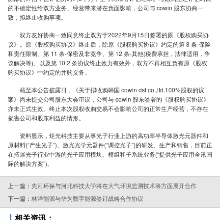
技
的不确定性给双方业务、经营带来潜在负面影响，公司与 cowin 股东协商一
致，拟终止收购事项。
双方友好协商一致同意终止双方于2022年9月15日签署的原《股权购买协
拟
议》。原《股权购买协议》终止后，除原《股权购买协议》约定的第 8 条-保险
和责任限制、第 11 条-保密及非竞争、第 12 条-其他(税费承担，法律适用，争
议解决等)、以及第 10.2 条协议终止效力有效外，双方不再相互负有原《股权
购买协议》中约定的并购义务。
截至本公告披露日，《关于拟收购韩国 cowin dst co.,ltd.100%股权的议
案》尚未提交公司股东大会审议，公司与 cowin 股东签署的《股权购买协议》
终
亦未正式生效。终止本次股权收购交易不会影响公司的正常生产经营，不存在
损害公司和股东利益的情形。
资料显示，炬光科技主要从事光子行业上游的高功率半导体激光元器件和
原材料(“产生光子”)、激光光学元器件(“调控光子”)的研发、生产和销售，目前正
在拓展光子行业中游的光子应用模块、模组和子系统业务(“提供光子应用全讯国
止
际的解决方案”)。
上一篇：
先河环保与河北科技大学将在大气环境监测技术等方面展开合作
下一篇：
林洋能源与华为数字能源签订战略合作协议
相关资讯：