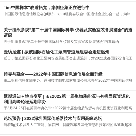
产业可持续
2022-04-01
“ict中国样本”赛道拓宽，案例征集正在进行中
报
中国国际信息通信展览会(pt展/ptexpo)组委会联合中国通信企业协会一起，为ict
深度应用
2022-03-31
关于组织参观“第二十届中国国际科学 仪器及实验室装备展览会”的邀
请函
关于组织参观“第二十届中国国际科学仪器及实验室装备展览会”的邀请函
道-
2022-03-31
走访足迹 | 振威国际石油化工泵阀管道展组委会走进温州
近日，振威国际石油化工泵阀管道展组委会走进温州，对2022成都国际石油化工
泵阀管道展
2022-03-22
跨界与融合——2022年中国国际信息通信展全面升级
全
由工业和信息化部主办、通用技术邮电器材集团公司承办的2022年中国国际信息
通信展(pte
2022-03-16
延期通知＋地点变更 | ibs2022第十届生物质能源与有机固废资源化
利用高峰论坛延期举办
于3月24-25日在苏州举办的“ibs2022第十届生物质能源与有机固废资源化利用高
峰论坛”
2022-03-15
讯
论坛预告 | 2022深圳国际传感器技术与应用高峰论坛
随着5g技术以及人工智能、物联网、智能汽车及其他智慧科技领域的迅速崛起和
高速发展，
2022-03-08