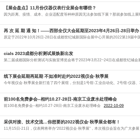
【展会盘点】11月份仪器仪表行业展会有哪些？
因为距离、疫情、成本、企业适配度等种种原因无法参加线下展？那就参加线上展
再 次 延 期 通 知！——西部全仪大会延期至2023年4月26日-28日举办
原定于2022年10月26日-28日在成都世纪城新国际会展中心开展的2022第19届中
cials 2023成都分析测试展焕新出发
第二届成都国际分析测试与实验室博览会将于2023年3月22~24日在成都世纪城会
线下展会延期再延期 不如准时赴约2022视仪会·秋季展
今年视仪会·秋季展全新打造了四个展馆，分别是1号馆-工业自动化、2号馆-仪器、
前100名免费参会--相约10.27-28日-南京工业废水处理峰会
前100名免费参会--相约10.27-28日-南京工业废水处理峰会
2022-10-09
采供对接、技术交流…你想要的2022视仪会·秋季展全都有！
11月15日-21日，仪表网将举办“2022视仪会·秋季展”，本次视仪会旨在为广大参展