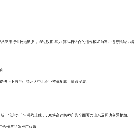
应用行业挑选数据，通过数据 算力 算法相结合的运作模式为客户进行赋能，辐
购
，促进上下游产供销及大中小企业整体配套、融通发展。
新一轮户外广告强势上线，300块高速跨桥广告全面覆盖山东及周边交通枢纽。
易合作与品牌推广双赢！