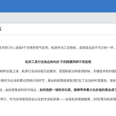
资
革
源
i指数为50.2%, 连续4个月维持景气区间。机床作为工业母机，是制造业必不可少的
机床工具行业虽总体向好 不利因素同样不容忽视
对
料全面上涨，机床行业供应链日趋紧张。受国际政治和疫情影响，关键技术的封锁
参展作为企业的重点营销计划环节，展会的延期或者取消打乱了企业的年度规划。很多
来说，如此密集的时间与地点，
如何选择一场性价比高、能够带来最大化价值的展会成
隆重举行。作为全球展览协会认证的专业机床展——金诺机床展旗舰展，2022青岛机