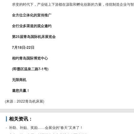
求变的时代下，产业链上下游都在汲取和孵化创新的力量，传统制造企业与智
全方位立体化的宣传推广
全行业多渠道的观众邀约
第25届青岛国际机床展览会
7月18日-22日
相约青岛国际博览中心
(即墨区温泉二路7-1号)
无限商机
邀您共赢！
(来源：2022青岛机床展)
相关资讯：
补助、补贴、奖励……会展业的“春天”又来了！