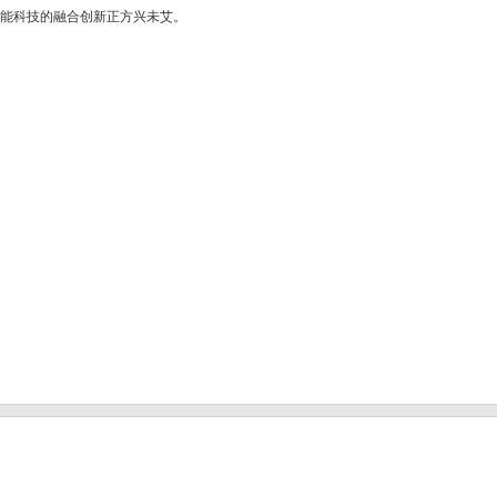
能科技的融合创新正方兴未艾。
机
床
展