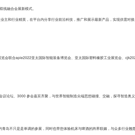
王！
o双线融合会展新模式。
业主和行业精英，在平台内分享行业前沿科技，推广和展示最新产品，实现供需对接
2022
联合apie2022亚太国际智能装备博览会、亚太国际塑料橡胶工业展览会、cjk20
青
0 会议论坛、3000 参会嘉宾齐聚，与世界智能制造尖端思想碰撞、交融，探寻智造奥
岛
青岛不只是是单调的参展，同时也带您体验机床与啤酒的跨界联姻，与众多行业翘楚