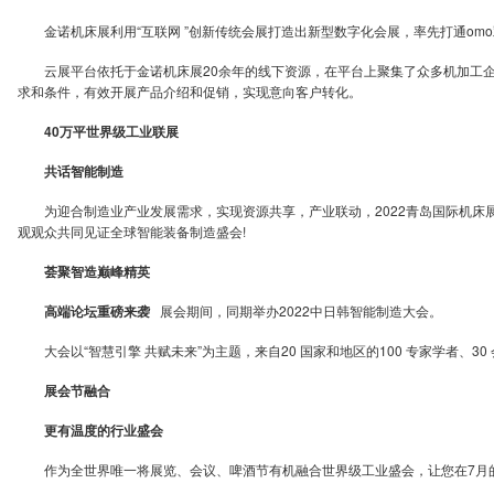
金诺机床展利用“互联网 ”创新传统会展打造出新型数字化会展，率先打通om
云展平台依托于金诺机床展20余年的线下资源，在平台上聚集了众多机加工企
求和条件，有效开展产品介绍和促销，实现意向客户转化。
40万平世界级工业联展
共话智能制造
为迎合制造业产业发展需求，实现资源共享，产业联动，2022青岛国际机床展览会
观观众共同见证全球智能装备制造盛会!
荟聚智造巅峰精英
高端论坛重磅来袭
展会期间，同期举办2022中日韩智能制造大会。
大会以“智慧引擎 共赋未来”为主题，来自20 国家和地区的100 专家学者、3
展会节融合
更有温度的行业盛会
作为全世界唯一将展览、会议、啤酒节有机融合世界级工业盛会，让您在7月的