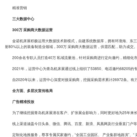
精准营销
三大数据中心
300万 采购商大数据运营
金诺机床展积极运用大数据技术新模式，自建系统数据库，拥有环渤海、东三省
射80%以上的装备制造业领域，300万 采购商大数据运营，供需匹配，助力成交
200余名专职人员打造40万 私域流量池，针对采购商进行定向邀约，精细化
2021年，运营中心为青岛机床展通过线上组织了53850、电话邀约68205
自2020年以来，运营中心深度对接采购商，挖掘采购需求累计26972条。
全方面、多层次宣传格局
广告精准投放
为了继续挖掘青岛机床展潜在客户、扩张展会影响力，同时更好地为25年来长期
线上渠道涵盖今日头条、微信、腾讯、百度、新浪、凤凰网及行业垂直门户等主
定制化地推服务，尊享专属买家邀约，“全国工业园区、 产业集群地路演”、“ 