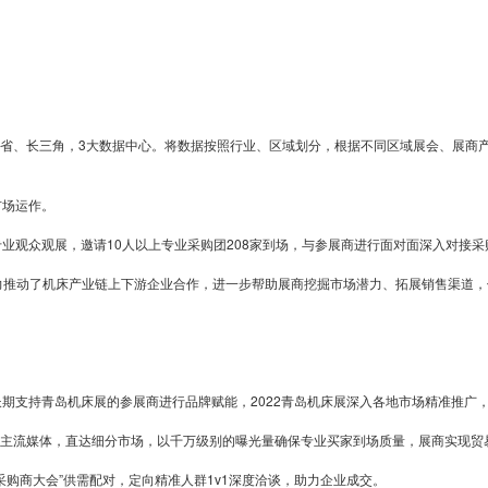
接
采
、长三角，3大数据中心。将数据按照行业、区域划分，根据不同区域展会、展商产品
。
市场运作。
购
的专业观众观展，邀请10人以上专业采购团208家到场，与参展商进行面对面深入对接采
有力推动了机床产业链上下游企业合作，进一步帮助展商挖掘市场潜力、拓展销售渠道
为
支持青岛机床展的参展商进行品牌赋能，2022青岛机床展深入各地市场精准推广，
流媒体，直达细分市场，以千万级别的曝光量确保专业买家到场质量，展商实现贸
采购商大会”供需配对，定向精准人群1v1深度洽谈，助力企业成交。